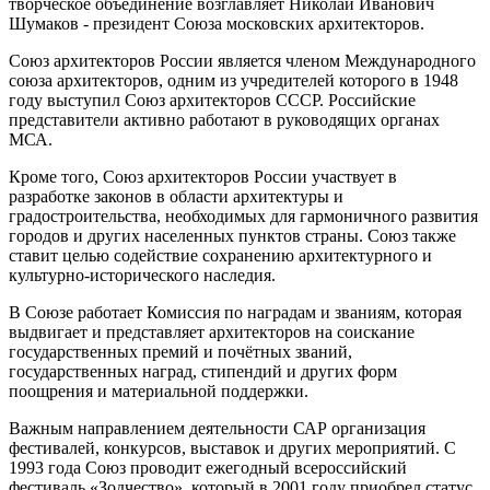
творческое объединение возглавляет Николай Иванович
Шумаков - президент Союза московских архитекторов.
Союз архитекторов России является членом Международного
союза архитекторов, одним из учредителей которого в 1948
году выступил Союз архитекторов СССР. Российские
представители активно работают в руководящих органах
МСА.
Кроме того, Союз архитекторов России участвует в
разработке законов в области архитектуры и
градостроительства, необходимых для гармоничного развития
городов и других населенных пунктов страны. Союз также
ставит целью содействие сохранению архитектурного и
культурно-исторического наследия.
В Союзе работает Комиссия по наградам и званиям, которая
выдвигает и представляет архитекторов на соискание
государственных премий и почётных званий,
государственных наград, стипендий и других форм
поощрения и материальной поддержки.
Важным направлением деятельности САР организация
фестивалей, конкурсов, выставок и других мероприятий. С
1993 года Союз проводит ежегодный всероссийский
фестиваль «Зодчество», который в 2001 году приобрел статус