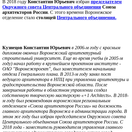
В 2018 году
Константин Юрьевич
избран
председателем
Окружного совета Центрального объединения
Союза
архитекторов России
. С этого времени Воронежское
отделение стало
столицей
Центрального объединения.
Кузнецов Константин Юрьевич
в 2006-м году с красным
дипломом окончил Воронежский архитектурный
строительный университет. Еще во время учебы (в 2005-м
году) начал работу в крупнейшем проектном институте -
ОАО "Воронежпроект", был заместителем начальника
отдела Генерального плана. В 2013-м году занял пост
ведущего архитектора в НПЦ при управлении архитектуры и
градостроительства Воронежской области. После
завершения работы в областном управлении создал
собственную творческую мастерскую «+1 Architects». В 2018-
м году был рекомендован воронежским региональным
отделением «Союза архитекторов России» на должность
главного архитектора Воронежа в администрации города. В
этом же году был избран председателем Окружного совета
Центрального объединения Союза архитекторов России. C
2018 года - заместитель руководителя управления главного