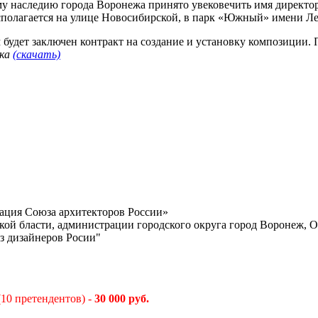
му наследию города Воронежа принято увековечить имя директ
сполагается на улице Новосибирской, в парк «Южный» имени Л
м будет заключен контракт на создание и установку композиции. 
вка
(скачать)
ация Союза архитекторов России»
ой бласти, администрации городского округа город Воронеж, 
з дизайнеров Росии"
10 претендентов) -
30 000 руб.