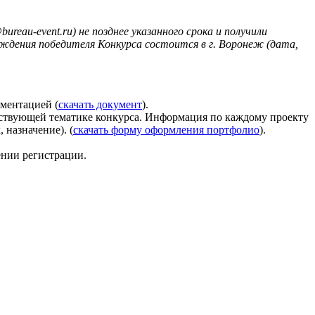
eau-event.ru) не позднее указанного срока и получили
ждения победителя Конкурса состоится в г. Воронеж (дата,
ументацией (
скачать документ
).
тствующей тематике конкурса. Информация по каждому проекту
 назначение). (
скачать форму оформления портфолио
).
ении регистрации.